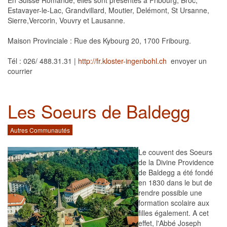
En Suisse Romande, elles sont présentes à Fribourg, Broc,
Estavayer-le-Lac, Grandvillard, Moutier, Delémont, St Ursanne,
Sierre,Vercorin, Vouvry et Lausanne.
Maison Provinciale : Rue des Kybourg 20, 1700 Fribourg.
Tél : 026/ 488.31.31 |
http://fr.kloster-ingenbohl.ch
envoyer un
courrier
Les Soeurs de Baldegg
Autres Communautés
Le couvent des Soeurs
de la Divine Providence
de Baldegg a été fondé
en 1830 dans le but de
rendre possible une
formation scolaire aux
filles également. A cet
effet, l'Abbé Joseph